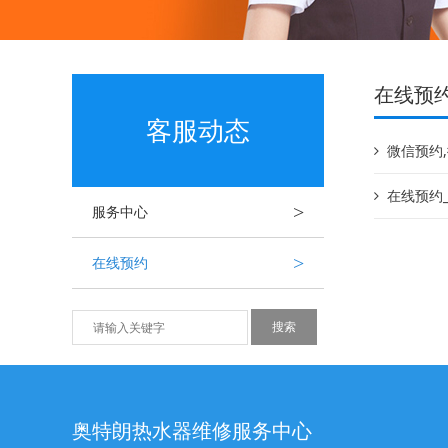
在线预
客服动态
微信预约
在线预约
>
服务中心
>
在线预约
奥特朗热水器维修服务中心