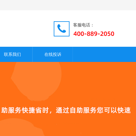
客服电话：
联系我们
在线投诉