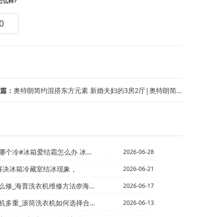
怎么样?
0
篇：
奥特朗简约混搭东方元素 新婚夫妇的3房2厅|奥特朗简约混搭新古典风 14万装90...
个冷#冰箱爱结霜怎么办 冰箱爱结霜该怎么处理
2026-06-28
解决冰箱冷藏室结冰现象，
2026-06-21
_海普洗衣机维修方法@海悟空调故障代码
2026-06-17
多重_滚筒洗衣机如何选择合适的重量\
2026-06-13