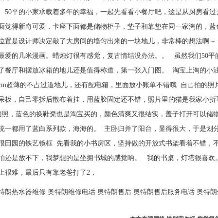
小家承载着多年的幸福，一起先看看小餐厅吧，这是从厨房看过去，
面觉得新奇可爱，卡座下面都是储物柜子，垫子和靠垫在同一家淘的，蓝
位置是设计师决定敲了大房间的墙匀出来的一块地儿，非常棒的想法啊～
最爱的几米漫画。蜡烛灯很有感觉，复古情结没办法。。 虽然我们50
了餐厅和摆放冰箱的地儿还是值得称道，第一张入门图。 淘宝上淘的小
7cm超薄的不占过道地儿，还有配电箱，里面放小账单不错哦 自己拍的
呆板，自己零拆后散布着挂，用蓝胶固定还不错，照片里的猫是我家小折耳
面照，蓝色的换鞋凳也是淘宝买的，颜色清爽又很结实，盖子打开可以储
统一都用了蓝白系列款，海海的。 主卧归并了阳台，显得很大，于是划
很田园的铁艺镜框 先看我的小书房区，坚持做的开放式书架看着不错，
怕还是放不下，我梦想的是坐拥书城的感觉呐。 我的书桌，灯塔很喜欢
上很难，最后只有靠老爸打了2，
特朗热水器维修
奥特朗维修电话
奥特朗售后
奥特朗售后服务电话
奥特朗