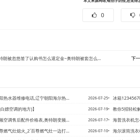
本文来源网络,错别字勿怪,您觉得
0
特朗被忽悠签了认购书怎么退定金~奥特朗被套怎么套又快又好
下一
修电话,辽宁朝阳海尔热水器售后电话）奥特朗朝阳威能热水器维修电...
冰箱1234567哪
2026-07-25
(白嫖空调的地方)】
教你5招轻松
2026-07-19
售后配件价格表,奥特朗变频空调售后配件价格表图片新版
海普洗衣机怎么修
2026-07-17
燃气灶熄火_2`百尊燃气灶一边打不着火了
海尔滚筒洗衣机
2026-07-10