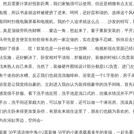
。然后需要计算好投影距离，我们家勉强可以使用。但还是稍微有点太近
电视，所以书桌就这样被硬挤了进来。呵呵，还好蛮和谐的。选择这个风
面同时扫视电脑屏幕和电视机。我的个人追求就这么点……沙发的特写，
，真是顶级劳民伤财啊……窗边一角，想起来了。窗子重新安装的，平开
马帘先是贪便宜在轻纺很有名的一家定做的，实在是惨不忍睹。拆掉后去
都好了很多……哎！软装也是一分价钱一分货啊……电视柜现在里面已经
法实施，还好解决了。卧室相对平淡啦，舒服就好。装修的时候LG负责
找来熟人自己来弄。当然了，装修硬件图纸设计部分都是LG负责。进门
有个迷你的水槽。反正我们也就洗洗咖啡杯。浴室是一个L字形的，房子
浴室是让我觉得自豪的。立刻进入我自认为装得很豪华的洗手间咯。首先
感觉很不舒服。看下洗手池近照，洗手池是浅口式的，但溅水情况并不严
手台，洗手间还算颇大的，可以放下浴室，还可以做一个淋浴房。洗澡真
们的主卧来得更加复杂些，有朋友来就住这里了，朋友们也颇为喜欢的。
为在浴缸旁边，空间会~
新家 50平清凉地中海小2居装修 50平的小家承载着多年的幸福，一起