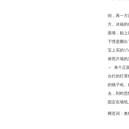
50平的
间，再一方
方。冰箱的
面墙，贴上
下愣是圈出
宝上买的1
体照片墙的
～ 来个正
台灯的灯罩
的镜子哈。
去，到时恐
固定在墙纸
网页词：
奥