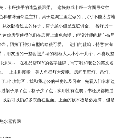
卡座扶手的造型很温柔。 这块做成卡座一方面最省空
色和猫咪当然是主打，桌子是淘宝里定做的，尺寸不能太占地
 从次卧看过去的样子，房子虽小但是五脏俱全。 餐厅另一
平的迷你房型使得他们在态度上难免怠慢，但设计师的精心布局
油壶，阿拉丁神灯造型哈哈很可爱。 进门的鞋箱，特意在淘
照片，朋友送的一整套照片墙的相框大大小小十几个，不喜欢整
沫沫～ 在礼品店DIY的名字挂牌，写了我和老公的英文名
物。 上主卧图啦，美人鱼壁灯大爱哦。房间里壁灯、吊灯、
分了3个功能区，我和我老公的书房以及卧室 先看入门衣柜边
不过架子厚了点，格子少了点，实用性有点弱，书还没都搬过
。以后可以扔好多东西在里面。上面的软木板是必须滴，但是
热水器官网