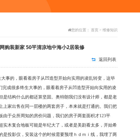
您的位置：
首页
>
维修知识
网购装新家 50平清凉地中海小2居装修
返回列表
多终生大事的，眼看着房子从凹造型开始向实用的凌乱转变，这毕
成很多终生大事的，眼看着房子从凹造型开始向实用的凌
，但是结构什么的都还算坚固。奥特朗我们没有设计师，都是老
上上家出售在同一层楼的两套房子，本来就是打通的。我们把
由于众所周知的房价问题，我们的房子两套面积才123平
中超实木复合地板可能是年纪大了，或者是美剧看太多，开始希
的是投影仪，安装这个的时候需要预埋ｈｄｍｉ线，我埋了两