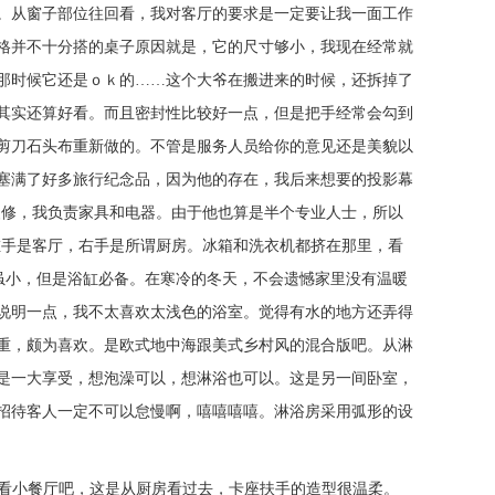
。从窗子部位往回看，我对客厅的要求是一定要让我一面工作
格并不十分搭的桌子原因就是，它的尺寸够小，我现在经常就
那时候它还是ｏｋ的……这个大爷在搬进来的时候，还拆掉了
其实还算好看。而且密封性比较好一点，但是把手经常会勾到
剪刀石头布重新做的。不管是服务人员给你的意见还是美貌以
塞满了好多旅行纪念品，因为他的存在，我后来想要的投影幕
装修，我负责家具和电器。由于他也算是半个专业人士，所以
左手是客厅，右手是所谓厨房。冰箱和洗衣机都挤在那里，看
虽小，但是浴缸必备。在寒冷的冬天，不会遗憾家里没有温暖
说明一点，我不太喜欢太浅色的浴室。觉得有水的地方还弄得
重，颇为喜欢。是欧式地中海跟美式乡村风的混合版吧。从淋
是一大享受，想泡澡可以，想淋浴也可以。这是另一间卧室，
招待客人一定不可以怠慢啊，嘻嘻嘻嘻。淋浴房采用弧形的设
先看看小餐厅吧，这是从厨房看过去，卡座扶手的造型很温柔。